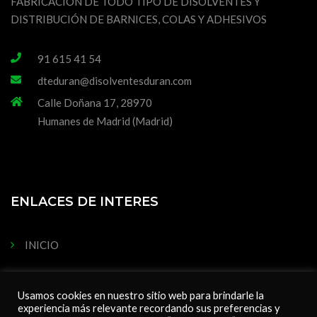
FABRICACIÓN DE TODO TIPO DE DISOLVENTES Y
DISTRIBUCIÓN DE BARNICES, COLAS Y ADHESIVOS
91 615 41 54
dteduran@disolventesduran.com
Calle Doñana 17, 28970
Humanes de Madrid (Madrid)
ENLACES DE INTERES
INICIO
AVISO LEGAL
Usamos cookies en nuestro sitio web para brindarle la
POLÍTICA DE COOKIES
experiencia más relevante recordando sus preferencias y